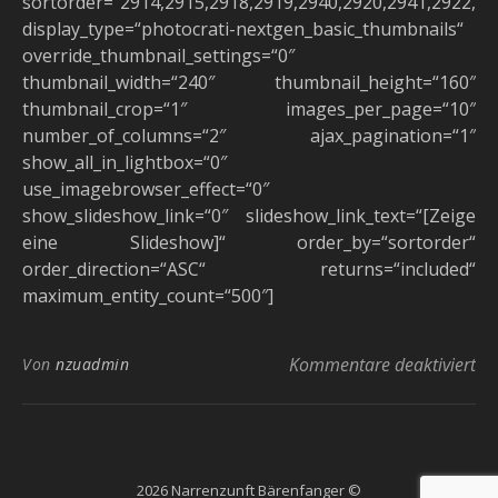
sortorder=“2914,2915,2918,2919,2940,2920,2941,2922,29
display_type=“photocrati-nextgen_basic_thumbnails“
override_thumbnail_settings=“0″
thumbnail_width=“240″ thumbnail_height=“160″
thumbnail_crop=“1″ images_per_page=“10″
number_of_columns=“2″ ajax_pagination=“1″
show_all_in_lightbox=“0″
use_imagebrowser_effect=“0″
show_slideshow_link=“0″ slideshow_link_text=“[Zeige
eine Slideshow]“ order_by=“sortorder“
order_direction=“ASC“ returns=“included“
maximum_entity_count=“500″]
fü
Kommentare deaktiviert
Von
nzuadmin
2026 Narrenzunft Bärenfanger ©