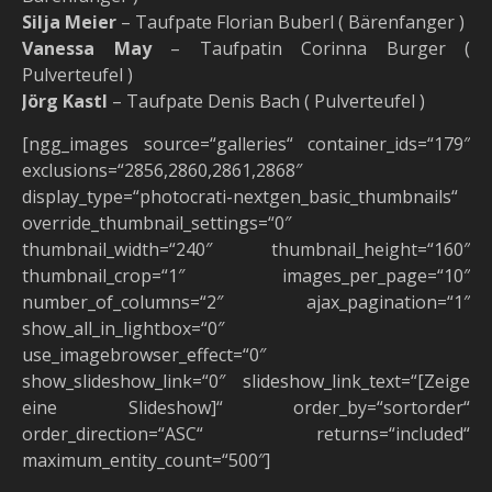
Silja Meier
– Taufpate Florian Buberl ( Bärenfanger )
Vanessa May
– Taufpatin Corinna Burger (
Pulverteufel )
Jörg Kastl
– Taufpate Denis Bach ( Pulverteufel )
[ngg_images source=“galleries“ container_ids=“179″
exclusions=“2856,2860,2861,2868″
display_type=“photocrati-nextgen_basic_thumbnails“
override_thumbnail_settings=“0″
thumbnail_width=“240″ thumbnail_height=“160″
thumbnail_crop=“1″ images_per_page=“10″
number_of_columns=“2″ ajax_pagination=“1″
show_all_in_lightbox=“0″
use_imagebrowser_effect=“0″
show_slideshow_link=“0″ slideshow_link_text=“[Zeige
eine Slideshow]“ order_by=“sortorder“
order_direction=“ASC“ returns=“included“
maximum_entity_count=“500″]