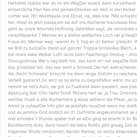
Hertsfeld Hubbe war do no em WegDer wuard dann kurzerhand en
entsetzlicha Plan fies ond gemeinStecken wir dich in den Kerker 
vorher war ?En Waldhausa ond Ebnat, na, elles klar ?Ma schwätzt
her, misst es jetzt passa,om sie auf ons Kochener loszulassa N
geht au onsre letschde Hoffnong dahinMan sagt, sie verstände sc
verschlissaHot 7 Menner en a diafes seelisches Loch nei g’riss
Fraua do, Menner weg –werret ihr 5 Tag en d’r Kerker g’steckt. 
sei Brill zu butzaDa stand auf ganzer Treppa-broideAus Blech,
bei onsre liabe Weiber Loßt sichs beim Faschengs-Omzug – ohne s
Omzugsstrosa Wer‘s nag’stellt hot, des kann m‘r net sagaDie En
des g’meldad hot, des war wohl a Schwob Der hot wahrscheinlich
Als „Nicht Schwabe“ braucht ma dann lange ZeitUm zu reschersc
Verließ gesteckt.Do wird se no lerna zu begreifaNur wenn ma s
nemmt se net’s Auto, sie got zu Fuaßond dann passiert, was passi
Abkirzung iber Otto Hahn Stroß flitzano hert se „ja Frau Ortsvo
warDes muaß a alte Kochermere g’wesa seiDenn dia Phras „au scho 
Arbeit ja zuhaufDie Info gibt se jedafalls rausOnd wenn ma dr
ond au jammra Ond endlich en d‘r Dorfmitte angekommaHot se a 
ond schreibe 1 Stunde später traf se eiDo ging se erscht in ihr B
BüroNemms Auto, dann hosch dei liaba RuhEs gibt gnuag Zeit dr
folgender Strafe verdonnert: Kerstin Renner, so wird’s intepred