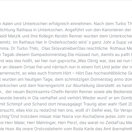
n Aalen und Unterkochen erfolgreich einnehmen. Nach dem Turbo Thil
 Richtung Rathaus in Unterkochen. Angeführt von den Kanonieren de
idi Matzik und ihre Kollegin Kerstin Renner wurden dem Unterkoche
emitz. Im Rathaus hier in Onderkochado wird´s ganz Johr a Supp ve
. Dr Turbo Thilo, Olas SklavatreiberOlas reschtliche Rothaus Menn
hste Tagab diesem Gumpadonnerstag.Dia müssad nun, damits au paß
und was des hoißt, sei hier nun gsprocha.„Was Obrig war, das sei nun k
 an diesem Ortsei frei und närrisch nun in einem fort.Und jeder der 
rrenrecht, so wies euch frommt.Hört – Hört Das hochwohllöbliche Geri
eit wurden am heutigen Tage, dem schmotzigen Donnerstag anno do
rkochen und dem Narrengericht zur Aburteilung überstellt: es hande
ik, der neuen Bezirksamts-Chefin Kerstin Renner sowie alle Bedien
ört,wurde bereits in Ola verhaftet und verhört.Wieder wurd‘ er am G
t Schimpf und Schand dort hinausgejagt Traurig aber wahr !Seit 200
ersucht, ellas kloi zu redaOnd hen ons, woiß d’r Deifel was, für Ve
richtig“Ond trotzdem missat miar Narra von KochaDene jedes Johr vor
i Herr Maier, Herr Mahringer, Herr Perzi, des warat no ZeidaFrau Ma
ele Hoor Als onsre Orstvosteherin vom Roda Karle des Amt ibernahmWa