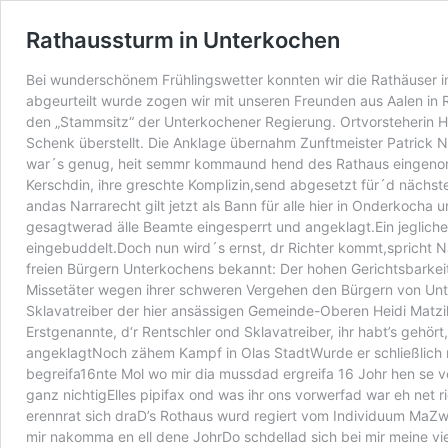
Rathaussturm in Unterkochen
Bei wunderschönem Frühlingswetter konnten wir die Rathäuser i
abgeurteilt wurde zogen wir mit unseren Freunden aus Aalen in
den „Stammsitz“ der Unterkochener Regierung. Ortvorsteherin He
Schenk überstellt. Die Anklage übernahm Zunftmeister Patrick N
war´s genug, heit semmr kommaund hend des Rathaus eingenomma
Kerschdin, ihre greschte Komplizin,send abgesetzt für´d näc
andas Narrarecht gilt jetzt als Bann für alle hier in Onderkocha 
gesagtwerad älle Beamte eingesperrt und angeklagt.Ein jeglicher
eingebuddelt.Doch nun wird´s ernst, dr Richter kommt,spricht Na
freien Bürgern Unterkochens bekannt: Der hohen Gerichtsbark
Missetäter wegen ihrer schweren Vergehen den Bürgern von Unte
Sklavatreiber der hier ansässigen Gemeinde-Oberen Heidi Matz
Erstgenannte, d‘r Rentschler ond Sklavatreiber, ihr habt’s geh
angeklagtNoch zähem Kampf in Olas StadtWurde er schließlich mi
begreifa16nte Mol wo mir dia mussdad ergreifa 16 Johr hen se v
ganz nichtigElles pipifax ond was ihr ons vorwerfad war eh net 
erennrat sich draD’s Rothaus wurd regiert vom Individuum MaZwo
mir nakomma en ell dene JohrDo schdellad sich bei mir meine vi