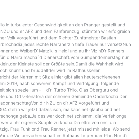
o in turbulenter Geschwindigkeit an den Pranger gestellt und
r NZU und er AFZ und dem Fanfarenzug, stürmten wir erfolgreich
ner Volk vorgeführt und dem Richter Zunftmeister Bastian
rbrochadia jedes rechte Narraherzin tiefe Trauer nur versetzNun
er ond WeiberD‘ Matzik´s Heidi und au ihr VizinD’r Renners
t für´d Narra macha´d Dienerschaft.Vom Gumpendonnerstag nun
lein,der Kleinste soll der Größte sein.Damit die Wahrheit wird
noch knurrt und bruddeltder wird im Rathauskeller
cht der Narren mit Sitz allhier gibt allen heuterschienenen
mini 2019, nach schwerem Kampf und Verfolgung, folgende
lt sich speziell um – d’r Turbo Thilo, Olas Oberguru ond
stete und Orts-Senatora der schönen Gemeinde Onderkocha Der
ombadonnerschtagVon d’r NZU on d’r AFZ vorgeführt und
4 steh‘n wir jetzt daDes isch, ma kaas net glauba ond net
rsprechonga geba„Ja des war doch net schlemm, dia Verfehlonga
werfa, ihr oigenes Süpple zu kocha.Dia eltre von ons, dia
tzig, Frau Funk ond Frau Renner, jetzt missad mir leida Wo send
r die Weibervorherrschaft im Rothaus ihr perfider Plan Nur d’r