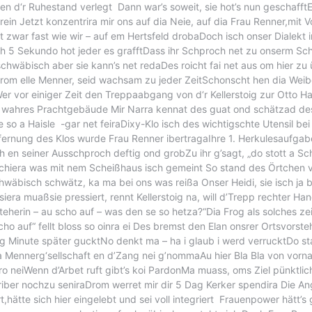
 d‘r Ruhestand verlegt Dann war’s soweit, sie hot’s nun geschafft
rein Jetzt konzentrira mir ons auf dia Neie, auf dia Frau Renner,mit
 zwar fast wie wir – auf em Hertsfeld drobaDoch isch onser Dialekt 
och 5 Sekundo hot jeder es grafftDass ihr Schproch net zu onserm Sc
hwäbisch aber sie kann’s net redaDes roicht fai net aus om hier zu 
aDrom elle Menner, seid wachsam zu jeder ZeitSchonscht hen dia Wei
Wer vor einiger Zeit den Treppaabgang von d‘r Kellerstoig zur Otto H
 a wahres Prachtgebäude Mir Narra kennat des guat ond schätzad des
o a Haisle -gar net feiraDixy-Klo isch des wichtigschte Utensil be
tfernung des Klos wurde Frau Renner ibertragaIhre 1. Herkulesaufgab
 en seiner Ausschproch deftig ond grobZu ihr g’sagt, „do stott a S
hiera was mit nem Scheißhaus isch gemeint So stand des Örtchen vi
chwäbisch schwätz, ka ma bei ons was reißa Onser Heidi, sie isch j
era muaßsie pressiert, rennt Kellerstoig na, will d’Trepp rechter Han
rsteherin – au scho auf – was den se so hetza?“Dia Frog als solches 
auf“ fellt bloss so oinra ei Des bremst den Elan onsrer Ortsvorstehe
eißg Minute später gucktNo denkt ma – ha i glaub i werd verrucktDo
Mennerg‘sellschaft en d’Zang nei g’nommaAu hier Bla Bla von vorna
iro neiWenn d’Arbet ruft gibt’s koi PardonMa muass, oms Ziel pünktlic
iber nochzu seniraDrom werret mir dir 5 Dag Kerker spendira Die An
iert,hätte sich hier eingelebt und sei voll integriert Frauenpower h