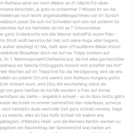
Em Rothaus send nur noch Weiber an d’r Macht.Für dean
 Vornama Kerschdin, ja gots no schlemmer ? Wissad ihr wo dia
intellektuel noch leicht angehobaWenigschtnes von d’r Sproch
hwäbisch passt.Sie isch koi Schwäbin isch des net schlimm So
überleba Auf em Hertsfeld do hot se 7 Ortsvorsteher
ber ganz Onderkocha von elle Menner befreitFür euren Plan –
ahn Stroß wollt benutza,der rieb sich seine Auga oder begann,
 auNet obedingt d’r Ma, dafir aber d‘FrauWenns Bläsle drückt
i weibliche BlosaAber doch net auf ner Trepp sondern auf
e, ihr 1. MammutprojektChefsache pur, sie hot elles gechecktDer
cheishaus am falscha OrtGuggads donoch ond schaffet ses fort“
ele Wochen auf d’r TreppOnd für dia Verzögerung wird sie ens
a beliebt en onserm Ort,ond wenn’s zom Rothaus morgens gotno
d,ihr erinnert euch, wo’s Dixy Klo wochenlang stand als
zeigt ons ganz klarDas do koi Ma sondern a Frau auf Achse
rinDenn sie ziehts – angeblich schnell – en ihr Büro hinDo gibt‘s
 standat die boide no emmer zammaOnd den hoierlessa, scherza
 nach hendaSo duad wertvolle Zeit ganz schnell verrena. Sage
h zu ereicha, elles do Des hoißt Schluß mit walken ens
geklagten, d’Matziks Heidi und die Renners Kerstin werden zu
ätt’s gegeben am Nachmittag der SeniorenUnd was hatten am