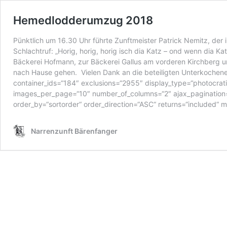
Hemedlodderumzug 2018
Pünktlich um 16.30 Uhr führte Zunftmeister Patrick Nemitz, der 
Schlachtruf: „Horig, horig, horig isch dia Katz – ond wenn dia K
Bäckerei Hofmann, zur Bäckerei Gallus am vorderen Kirchberg 
nach Hause gehen. Vielen Dank an die beteiligten Unterkochene
container_ids=“184″ exclusions=“2955″ display_type=“photocrat
images_per_page=“10″ number_of_columns=“2″ ajax_pagination=“1
order_by=“sortorder“ order_direction=“ASC“ returns=“included“
Narrenzunft Bärenfanger