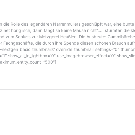
in die Rolle des legendären Narrenmüllers geschlüpft war, eine bunt
atz net horig isch, dann fangt se keine Mäuse nicht“…. stürmten die 
und zum Schluss zur Metzgerei Heußler. Die Ausbeute: Gummibärchen
r Fachgeschäfte, die durch ihre Spende diesen schönen Brauch aufr
i-nextgen_basic_thumbnails“ override_thumbnail_settings=“0″ thumb
″ show_all_in_lightbox=“0″ use_imagebrowser_effect=“0″ show_slide
 maximum_entity_count=“500″]