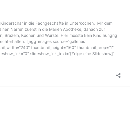
e Kinderschar in die Fachgeschäfte in Unterkochen. Mir dem
kleinen Narren zuerst in die Marien Apotheke, danach zur
, Brezeln, Kuchen und Würste. Hier musste kein Kind hungrig
echterhalten. [ngg_images source=“galleries“
nail_width=“240″ thumbnail_height=“160″ thumbnail_crop=“1″
show_link=“0″ slideshow_link_text=“[Zeige eine Slideshow]“