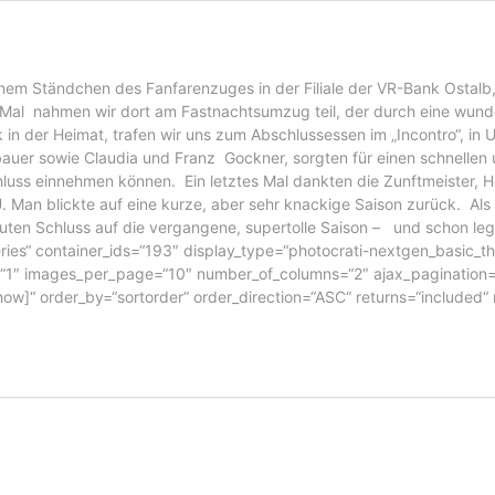
inem Ständchen des Fanfarenzuges in der Filiale der VR-Bank Ostalb,
 Mal nahmen wir dort am Fastnachtsumzug teil, der durch eine wunde
 der Heimat, trafen wir uns zum Abschlussessen im „Incontro“, in Un
bauer sowie Claudia und Franz Gockner, sorgten für einen schnellen 
uss einnehmen können. Ein letztes Mal dankten die Zunftmeister, He
ZU. Man blickte auf eine kurze, aber sehr knackige Saison zurück. A
 guten Schluss auf die vergangene, supertolle Saison – und schon l
leries“ container_ids=“193″ display_type=“photocrati-nextgen_basic_t
“1″ images_per_page=“10″ number_of_columns=“2″ ajax_pagination=“
show]“ order_by=“sortorder“ order_direction=“ASC“ returns=“include