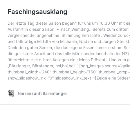
Faschingsausklang
Der letzte Tag dieser Saison begann für uns um 10.30 Uhr mit e
Ausfahrt in dieser Saison – nach Wemding. Bereits zum dritten
vergleichende, angenehme Stimmung herrschte . Wieder zurück in
und tatkräftige Mithilfe von Michaela, Nadine und Jürgen Steck
Dank den guten Seelen, die das eigene Essen immer erst am Schl
die geleistete Arbeit und das tolle Miteinander innerhalb der N
überreichte Heike ihren Kollegen ein kleines Präsent. Und zum
„Bärafanger, Bärafanger, hoi,hoi,hoi!!“ [ngg_images source=“gal
thumbnail_width=“240″ thumbnail_height=“160″ thumbnail_crop=
show_slideshow_link=“0″ slideshow_link_text=“[Zeige eine Slide
Narrenzunft Bärenfanger