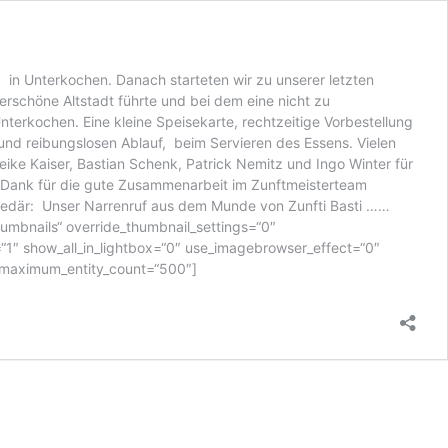
 in Unterkochen. Danach starteten wir zu unserer letzten
rschöne Altstadt führte und bei dem eine nicht zu
terkochen. Eine kleine Speisekarte, rechtzeitige Vorbestellung
und reibungslosen Ablauf, beim Servieren des Essens. Vielen
ike Kaiser, Bastian Schenk, Patrick Nemitz und Ingo Winter für
ls Dank für die gute Zusammenarbeit im Zunftmeisterteam
egedär: Unser Narrenruf aus dem Munde von Zunfti Basti ……
humbnails“ override_thumbnail_settings=“0″
1″ show_all_in_lightbox=“0″ use_imagebrowser_effect=“0″
d“ maximum_entity_count=“500″]